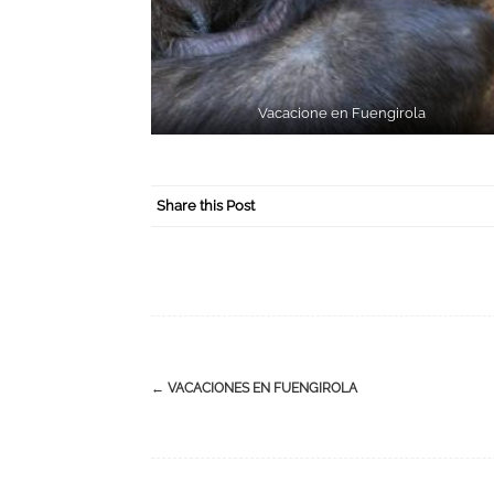
Vacacione en Fuengirola
Share this Post
←
VACACIONES EN FUENGIROLA
P
o
s