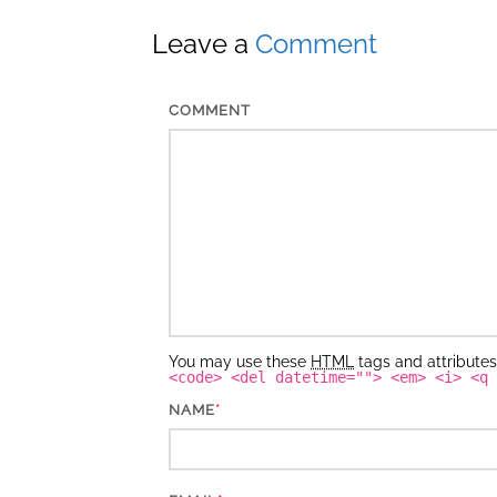
t
Leave a
Comment
n
a
v
COMMENT
i
g
a
t
i
o
n
You may use these
HTML
tags and attribute
<code> <del datetime=""> <em> <i> <q 
*
NAME