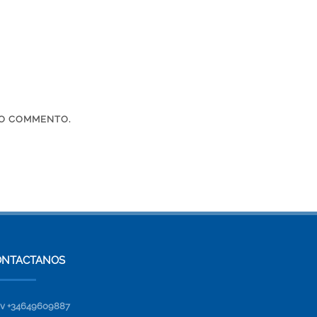
IMO COMMENTO.
ONTACTANOS
v +34649609887