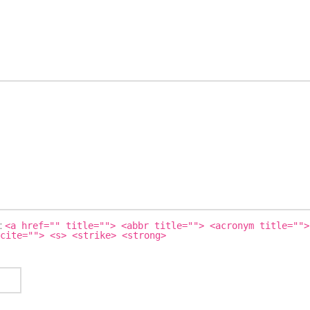
s:
<a href="" title=""> <abbr title=""> <acronym title="">
cite=""> <s> <strike> <strong>