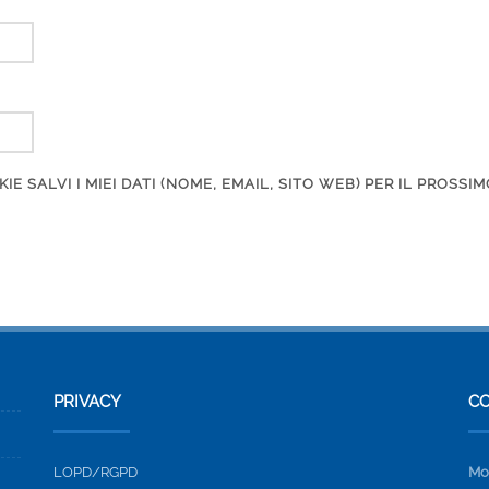
E SALVI I MIEI DATI (NOME, EMAIL, SITO WEB) PER IL PROSS
PRIVACY
C
LOPD/RGPD
Mo